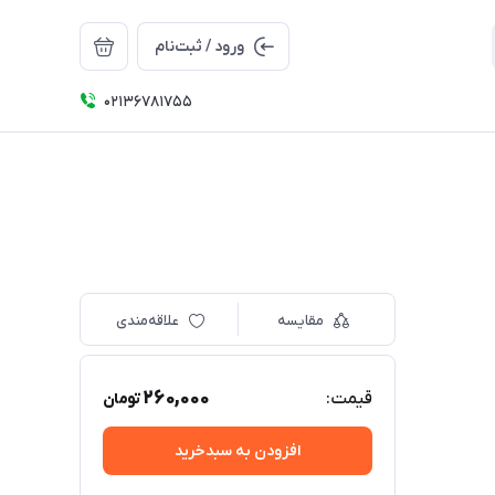
ورود / ثبت‌نام
02136781755
مقایسه
علاقه‌مندی
260,000
قیمت:
تومان
افزودن به سبدخرید