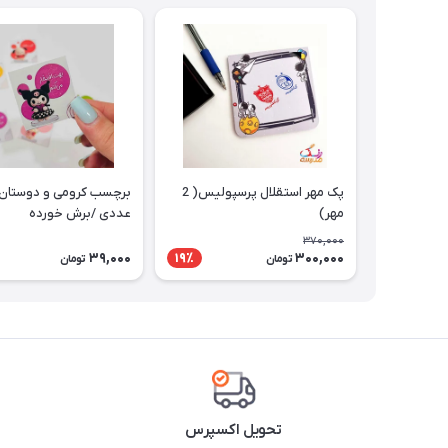
پک مهر استقلال پرسپولیس( 2
مهر)
عددی /برش خورده
370,000
39,000
300,000
19٪
تومان
تومان
تحویل اکسپرس