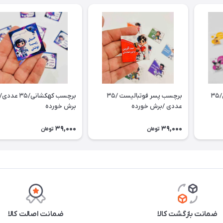
برچسب کرومی و دوستان/۳۵
برچسب پسر فوتبالیست /۳۵
برچسب کهکشانی/۳۵ عددی/
عددی /برش خورده
برش خورده
39,000
39,000
تومان
تومان
ضمانت بازگشت کالا
ضمانت اصالت کالا