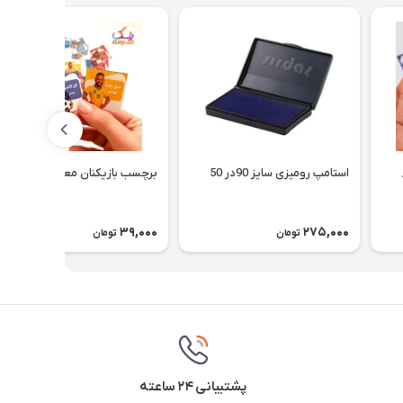
استامپ رومیزی سایز 90در 50
برچسب بازیکنان معروف فوتبالی
39,000
275,000
تومان
تومان
پشتیبانی ۲۴ ساعته