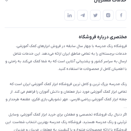
خدمات مشتریان
پیشوا میدان چمران فروشگاه رنگ مدرسه
ابزار تدریس
قوانین و مقررات
استایل معلم و دانش آموز
حریم خصوصی
بازی و نمایش
راهنما
مختصری درباره فروشگاه
تزئین کلاس
فروشگاه رنگ مدرسه با چهار سال سابقه در فروش ابزارهای کمک آموزشی،
طرح های تشویقی
خدمات برجسته‌ای را به تمامی مناطق ایران ارائه می‌دهد. این خدمات شامل
گیفت ها و جوایز
ارسال به سراسر کشور و پشتیبانی آنلاین است که به شما کمک می‌کند به راحتی و
با اطمینان کامل از محصولات ما استفاده کنید.
سایر محصولات
رنگ مدرسه بزرگ ترین و کامل ترین فروشگاه ابزار کمک آموزشی ایران است که
تمامی ابزار کمک آموزشی مورد نیاز معلمان و دانش آموزان را فراهم می کند. از
جمله ابزار کمک آموزشی ریاضی،فارسی ، مهر تشویقی،بازی فکری، مقنعه طرحدار و
…
اگر دنبال یک فروشگاه تخصصی و مطمئن برای خرید ابزار کمک آموزشی، وسایل
تزئینی و رنگ مدرسه هستید، فروشگاه رنگ مدرسه بهترین انتخاب شماست. این
فروشگاه با ارائه محصولات متنوع و با کیفیت، به معلمان، مربیان و مدیران