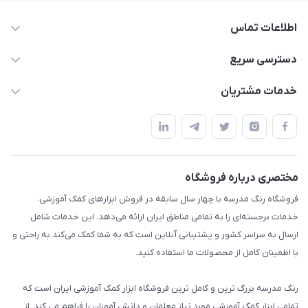
اطلاعات تماس
02136781755
دسترسی سریع
rangemadrese@gmail.com
پلنر و دفتر
خدمات مشتریان
پیشوا میدان چمران فروشگاه رنگ مدرسه
ابزار تدریس
قوانین و مقررات
استایل معلم و دانش آموز
حریم خصوصی
بازی و نمایش
راهنما
مختصری درباره فروشگاه
تزئین کلاس
فروشگاه رنگ مدرسه با چهار سال سابقه در فروش ابزارهای کمک آموزشی،
طرح های تشویقی
خدمات برجسته‌ای را به تمامی مناطق ایران ارائه می‌دهد. این خدمات شامل
گیفت ها و جوایز
ارسال به سراسر کشور و پشتیبانی آنلاین است که به شما کمک می‌کند به راحتی و
با اطمینان کامل از محصولات ما استفاده کنید.
سایر محصولات
رنگ مدرسه بزرگ ترین و کامل ترین فروشگاه ابزار کمک آموزشی ایران است که
تمامی ابزار کمک آموزشی مورد نیاز معلمان و دانش آموزان را فراهم می کند. از