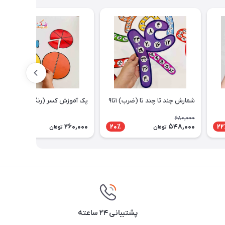
شمارش چند تا چند تا (ضرب) ۱تا۹
پک آموزش کسر (رنگی ساده)
680,000
260,000
548,000
20٪
22
تومان
تومان
پشتیبانی ۲۴ ساعته