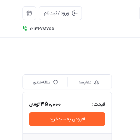
ورود / ثبت‌نام
02136781755
مقایسه
علاقه‌مندی
450,000
قیمت:
تومان
افزودن به سبدخرید