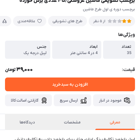
برچسب تشویقی ماشین عروسکی/۳۵ عددی برش خورده
برچسب دوره ی اول طرح ماشین
طرح های تشویقی
علاقه‌مندی
م
از 5 نظر
ویژگی‌ها
تعداد
ابعاد
جنس
35
4 در 4 سانتی متر
لیبل درجه یک
39,000
قیمت:
تومان
افزودن به سبدخرید
موجود در انبار
ارسال سریع
گارانتی اصالت کالا
معرفی
مشخصات
دیدگاه‌ها
لیبل بازخورد تکالیف رنگی ابزاری جذاب برای بازخورد دادن به تکالیف دانش