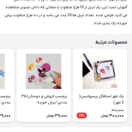
آموزان است. این پک لیبل از 10طرح متفاوت با جملاتی که داخل تصویر مشاهده
می کنید طراحی شده .تعداد لیبل ها 35 عدد می باشد و در ده طرح متفاوت برش
خورده پک بندی شده .
محصولات مرتبط
پک مهر استقلال پرسپولیس(
برچسب کرومی و دوستان/۳۵
2 مهر)
عددی /برش خورده
عددی /
370,000
39,000
39,000
300,000
19٪
تومان
تومان