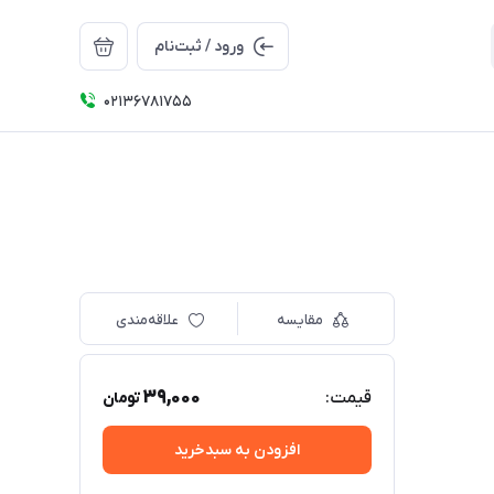
ورود / ثبت‌نام
02136781755
مقایسه
علاقه‌مندی
39,000
قیمت:
تومان
افزودن به سبدخرید