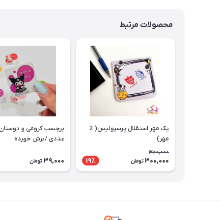
محصولات مرتبط
پک مهر استقلال پرسپولیس( 2
مهر)
عددی /برش خورده
370,000
39,000
300,000
19٪
تومان
تومان