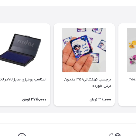
برچسب کرومی و دوستان/۳۵
برچسب کهکشانی/۳۵ عددی/
استامپ رومیزی سایز 90در 50
برش خورده
275,000
39,000
تومان
تومان