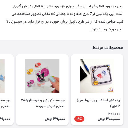
لیبل بازخورد املا رنگی ابزاری جذاب برای بازخورد دادن به املای دانش آموزان
است. این پک لیبل از 7 طرح متفاوت با جملاتی که داخل تصویر مشاهده می
کنید طراحی شده که از هر طرح 5لیبل برش خورده در آن قرار دارد .در مجموع 35
لیبل درپک وجود دارد .
محصولات مرتبط
پک مهر استقلال پرسپولیس(
برچسب کرومی و دوستان/۳۵
2 مهر)
عددی /برش خورده
عددی /
370,000
39,000
39,000
300,000
19٪
تومان
تومان