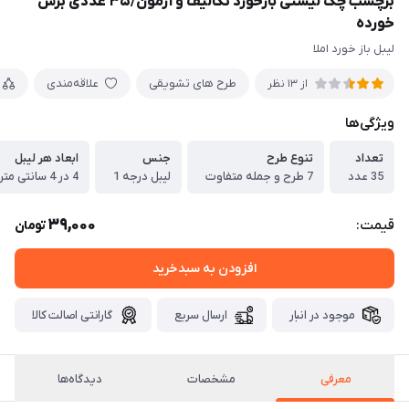
برچسب چک لیستی بازخورد تکالیف و آزمون/۳۵ عددی برش
خورده
لیبل باز خورد املا
طرح های تشویقی
علاقه‌مندی
از 13 نظر
ویژگی‌ها
تعداد
تنوع طرح
جنس
ابعاد هر لیبل
35 عدد
7 طرح و جمله متفاوت
لیبل درجه 1
4 در 4 سانتی متر
39,000
قیمت:
تومان
افزودن به سبدخرید
موجود در انبار
ارسال سریع
گارانتی اصالت کالا
معرفی
مشخصات
دیدگاه‌ها