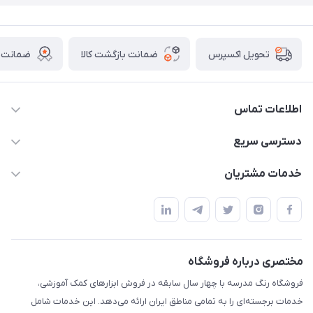
ضمانت بازگشت کالا
ضمانت ا
تحویل اکسپرس
اطلاعات تماس
02136781755
دسترسی سریع
rangemadrese@gmail.com
پلنر و دفتر
خدمات مشتریان
پیشوا میدان چمران فروشگاه رنگ مدرسه
ابزار تدریس
قوانین و مقررات
استایل معلم و دانش آموز
حریم خصوصی
بازی و نمایش
راهنما
مختصری درباره فروشگاه
تزئین کلاس
فروشگاه رنگ مدرسه با چهار سال سابقه در فروش ابزارهای کمک آموزشی،
طرح های تشویقی
خدمات برجسته‌ای را به تمامی مناطق ایران ارائه می‌دهد. این خدمات شامل