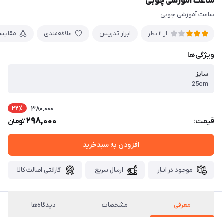
ساعت آموزشی چوبی
ساعت آموزشی چوبی
ابزار تدریس
علاقه‌مندی
مقایس
از 2 نظر
ویژگی‌ها
سایز
25cm
22٪
380,000
298,000
قیمت:
تومان
افزودن به سبدخرید
موجود در انبار
ارسال سریع
گارانتی اصالت کالا
معرفی
مشخصات
دیدگاه‌ها