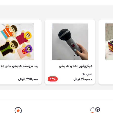
میکروفون نمدی نمایشی
پک عروسک نمایشی خانواده
400,000
395,000
310,000
23٪
تومان
تومان