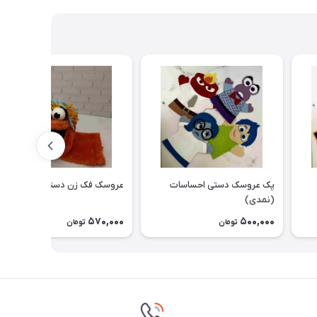
پک عروسک دستی احساسات
عروسک فک زن دستی نمایشی
(نمدی)
570,000
500,000
تومان
تومان