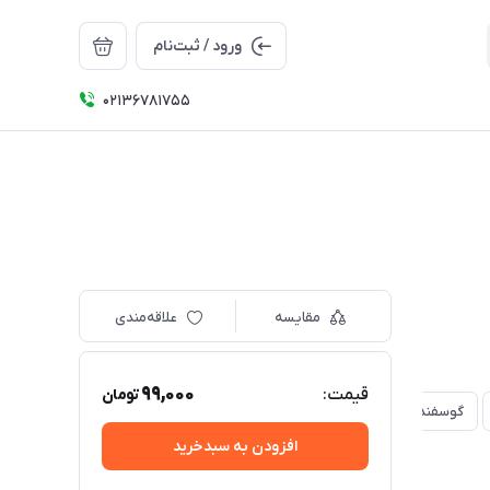
ورود / ثبت‌نام
02136781755
مقایسه
علاقه‌مندی
99,000
قیمت:
تومان
گوسفند
پیرزن
پیرمرد
اسب
پروانه
طوطی
افزودن به سبدخرید