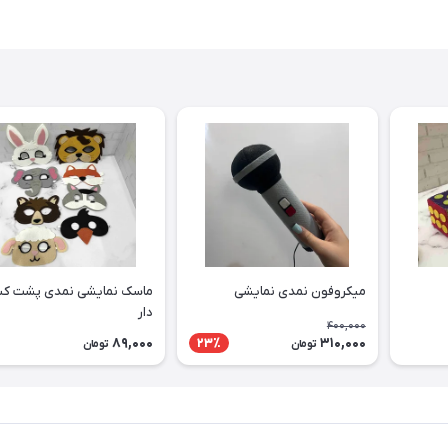
میکروفون نمدی نمایشی
ماسک نمایشی نمدی پشت ک
دار
400,000
89,000
310,000
23٪
تومان
تومان