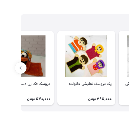
ش
پک عروسک نمایشی خانواده
عروسک فک زن دستی نمایشی
570,000
395,000
تومان
تومان