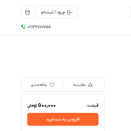
ورود / ثبت‌نام
02136781755
مقایسه
علاقه‌مندی
500,000
قیمت:
تومان
افزودن به سبدخرید