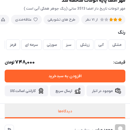
مهر امضا پایه اتومات ملاحظه شد
مهر اتومات تاریخ دار امضا 3513 سانی (رنگ جوهر همگی آبی است )
طرح های تشویقی
علاقه‌مندی
از 71 نظر
رنگ
مشکی
آبی
زرشکی
سبز
صورتی
سرمه ای
قرمز
ز
748,000
قیمت:
تومان
افزودن به سبدخرید
موجود در انبار
ارسال سریع
گارانتی اصالت کالا
دیدگاه‌ها
محمد عباسی