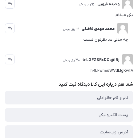
وحیده نارویی
96 روز پیش
یکی میخام
محمد مهدی فاضلی
96 روز پیش
چه مدلی مد نظرتون هست
tnLGFZSRxDCqjilBj
30 روز پیش
hRLFwnEoWVdLlgKwfA
شما هم درباره این کالا دیدگاه ثبت کنید