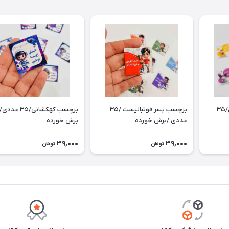
برچسب کرومی و دوستان/۳۵
برچسب پسر فوتبالیست /۳۵
برچسب کهکشانی/۳۵ عددی/
عددی /برش خورده
برش خورده
39,000
39,000
تومان
تومان