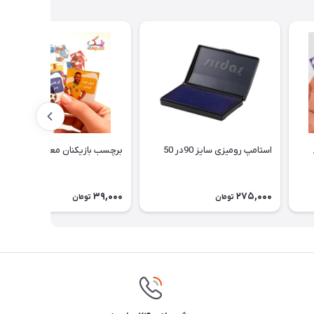
استامپ رومیزی سایز 90در 50
برچسب بازیکنان معروف فوتبالی
39,000
275,000
تومان
تومان