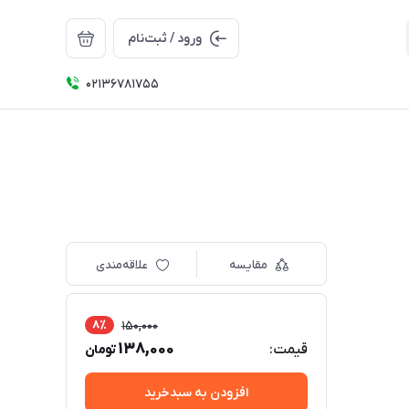
ورود / ثبت‌نام
02136781755
مقایسه
علاقه‌مندی
8٪
150,000
138,000
قیمت:
تومان
افزودن به سبدخرید