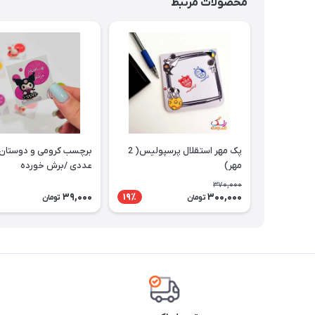
محصولات مرتبط
پک مهر استقلال پرسپولیس( 2
مهر)
عددی /برش خورده
370,000
39,000
300,000
19٪
تومان
تومان