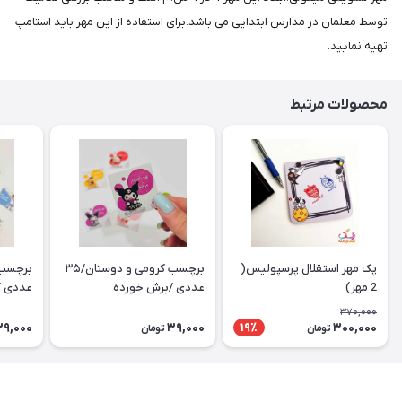
توسط معلمان در مدارس ابتدایی می باشد.برای استفاده از این مهر باید استامپ
تهیه نمایید.
محصولات مرتبط
پک مهر استقلال پرسپولیس(
برچسب کرومی و دوستان/۳۵
2 مهر)
عددی /برش خورده
عددی /
370,000
39,000
39,000
300,000
19٪
تومان
تومان