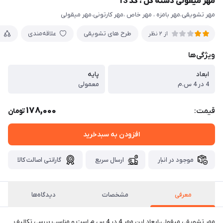
مهر میقولی دسته گل ، کد 13
مهر تشویقی،مهر بامزه ، مهر خاص ،مهر کارتونی،مهر میقولی
طرح های تشویقی
علاقه‌مندی
م
از 2 نظر
ویژگی‌ها
ابعاد
پایه
4 در 4 س.م
معمولی
178,000
قیمت:
تومان
افزودن به سبدخرید
موجود در انبار
ارسال سریع
گارانتی اصالت کالا
معرفی
مشخصات
دیدگاه‌ها
مهر تشویقی میقولی،ابعاد این مهر 4 در 4 س.م است و مناسب بررسی تکالیف