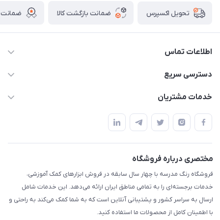
ضمانت بازگشت کالا
ضمانت ا
تحویل اکسپرس
اطلاعات تماس
02136781755
دسترسی سریع
rangemadrese@gmail.com
پلنر و دفتر
خدمات مشتریان
پیشوا میدان چمران فروشگاه رنگ مدرسه
ابزار تدریس
قوانین و مقررات
استایل معلم و دانش آموز
حریم خصوصی
بازی و نمایش
راهنما
مختصری درباره فروشگاه
تزئین کلاس
فروشگاه رنگ مدرسه با چهار سال سابقه در فروش ابزارهای کمک آموزشی،
طرح های تشویقی
خدمات برجسته‌ای را به تمامی مناطق ایران ارائه می‌دهد. این خدمات شامل
گیفت ها و جوایز
ارسال به سراسر کشور و پشتیبانی آنلاین است که به شما کمک می‌کند به راحتی و
با اطمینان کامل از محصولات ما استفاده کنید.
سایر محصولات