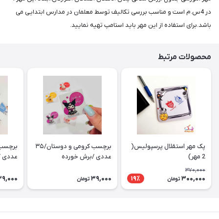
در 4س.م است و مناسب بررسی تکالیف توسط معلمان در مدارس ابتدایی می
باشد.برای استفاده از این مهر باید استامپ تهیه نمایید.
محصولات مرتبط
پک مهر استقلال پرسپولیس(
برچسب کرومی و دوستان/۳۵
2 مهر)
عددی /برش خورده
عددی /
370,000
39,000
39,000
300,000
19٪
تومان
تومان