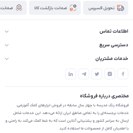
ضمانت بازگشت کالا
ضمانت ا
تحویل اکسپرس
اطلاعات تماس
02136781755
دسترسی سریع
rangemadrese@gmail.com
پلنر و دفتر
خدمات مشتریان
پیشوا میدان چمران فروشگاه رنگ مدرسه
ابزار تدریس
قوانین و مقررات
استایل معلم و دانش آموز
حریم خصوصی
بازی و نمایش
راهنما
مختصری درباره فروشگاه
تزئین کلاس
فروشگاه رنگ مدرسه با چهار سال سابقه در فروش ابزارهای کمک آموزشی،
طرح های تشویقی
خدمات برجسته‌ای را به تمامی مناطق ایران ارائه می‌دهد. این خدمات شامل
گیفت ها و جوایز
ارسال به سراسر کشور و پشتیبانی آنلاین است که به شما کمک می‌کند به راحتی و
با اطمینان کامل از محصولات ما استفاده کنید.
سایر محصولات