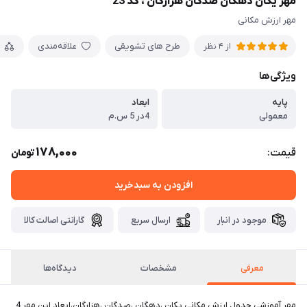
مهر یکان دهگان صدگان هزارگان ، کد 23
مهر ارزش مکانی
طرح های تشویقی
علاقه‌مندی
از 4 نظر
ویژگی‌ها
پایه
ابعاد
معمولی
4در 5 س.م
178,000
قیمت:
تومان
افزودن به سبدخرید
موجود در انبار
ارسال سریع
گارانتی اصالت کالا
معرفی
مشخصات
دیدگاه‌ها
مهر آموزشی جدول ارزش مکانی یکان ،دهگان ،صدگان ،هزارگان،ابعاد این مهر 4