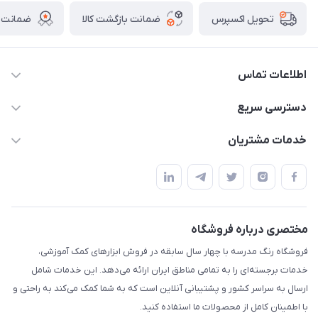
ضمانت بازگشت کالا
ضمانت ا
تحویل اکسپرس
اطلاعات تماس
02136781755
دسترسی سریع
rangemadrese@gmail.com
پلنر و دفتر
خدمات مشتریان
پیشوا میدان چمران فروشگاه رنگ مدرسه
ابزار تدریس
قوانین و مقررات
استایل معلم و دانش آموز
حریم خصوصی
بازی و نمایش
راهنما
مختصری درباره فروشگاه
تزئین کلاس
فروشگاه رنگ مدرسه با چهار سال سابقه در فروش ابزارهای کمک آموزشی،
طرح های تشویقی
خدمات برجسته‌ای را به تمامی مناطق ایران ارائه می‌دهد. این خدمات شامل
گیفت ها و جوایز
ارسال به سراسر کشور و پشتیبانی آنلاین است که به شما کمک می‌کند به راحتی و
با اطمینان کامل از محصولات ما استفاده کنید.
سایر محصولات