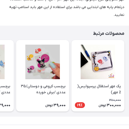
درتمام پایه های ابتدایی می باشد.برای استفاده از این مهر باید استامپ تهیه
نمایید.
محصولات مرتبط
پک مهر استقلال پرسپولیس(
برچسب کرومی و دوستان/۳۵
2 مهر)
عددی /برش خورده
عددی /
370,000
39,000
39,000
300,000
19٪
تومان
تومان