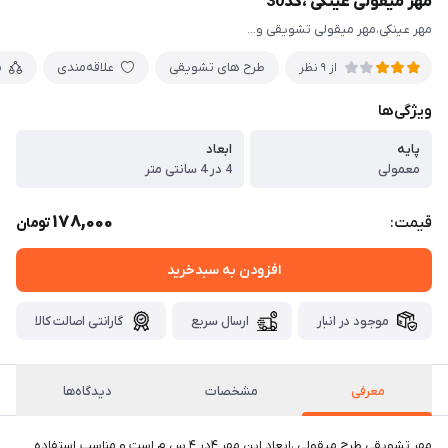
مهر میقولی عینکی ،کد30
مهر عینکی،مهر میقولی تشویقی و...
طرح های تشویقی
علاقه‌مندی
م
از 9 نظر
ویژگی‌ها
پایه
ابعاد
معمولی
4 در 4 سانتی متر
178,000
قیمت:
تومان
افزودن به سبدخرید
موجود در انبار
ارسال سریع
گارانتی اصالت کالا
معرفی
مشخصات
دیدگاه‌ها
مهر تشویقی طرح میقولی ،ابعاد این مهر ۴در ۴ س.م است و مناسب استفاده