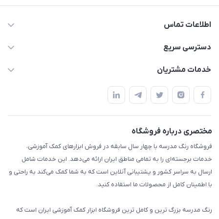
اطلاعات تماس
02136781755
دسترسی سریع
rangemadrese@gmail.com
پلنر و دفتر
خدمات مشتریان
پیشوا میدان چمران فروشگاه رنگ مدرسه
ابزار تدریس
قوانین و مقررات
استایل معلم و دانش آموز
حریم خصوصی
بازی و نمایش
راهنما
مختصری درباره فروشگاه
تزئین کلاس
فروشگاه رنگ مدرسه با چهار سال سابقه در فروش ابزارهای کمک آموزشی،
طرح های تشویقی
خدمات برجسته‌ای را به تمامی مناطق ایران ارائه می‌دهد. این خدمات شامل
گیفت ها و جوایز
ارسال به سراسر کشور و پشتیبانی آنلاین است که به شما کمک می‌کند به راحتی و
با اطمینان کامل از محصولات ما استفاده کنید.
سایر محصولات
رنگ مدرسه بزرگ ترین و کامل ترین فروشگاه ابزار کمک آموزشی ایران است که