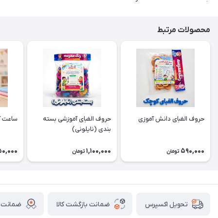
محصولات مرتبط
حروف الفبای دانش آموزی
حروف الفبای آموزشی بسته
ساعت آ
بندی (نایلونی)
50,000
1,100,000
590,000
تومان
تومان
ضمانت بازگشت کالا
ضمانت ا
تحویل اکسپرس