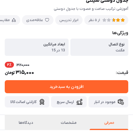
جدول دوستی لمینتی
آموزشی ترکیب صامت و مصوت با جدول دوستی
ابزار تدریس
علاقه‌مندی
مقایس
از 5 نظر
ویژگی‌ها
نوع اتصال
ابعاد میانگین
مگنت
13 در 15
2٪
320,000
315,000
قیمت:
تومان
افزودن به سبدخرید
موجود در انبار
ارسال سریع
گارانتی اصالت کالا
معرفی
مشخصات
دیدگاه‌ها