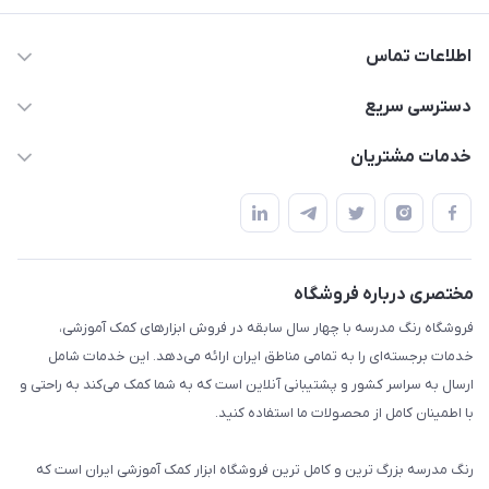
اطلاعات تماس
02136781755
دسترسی سریع
rangemadrese@gmail.com
پلنر و دفتر
خدمات مشتریان
پیشوا میدان چمران فروشگاه رنگ مدرسه
ابزار تدریس
قوانین و مقررات
استایل معلم و دانش آموز
حریم خصوصی
بازی و نمایش
راهنما
مختصری درباره فروشگاه
تزئین کلاس
فروشگاه رنگ مدرسه با چهار سال سابقه در فروش ابزارهای کمک آموزشی،
طرح های تشویقی
خدمات برجسته‌ای را به تمامی مناطق ایران ارائه می‌دهد. این خدمات شامل
گیفت ها و جوایز
ارسال به سراسر کشور و پشتیبانی آنلاین است که به شما کمک می‌کند به راحتی و
با اطمینان کامل از محصولات ما استفاده کنید.
سایر محصولات
رنگ مدرسه بزرگ ترین و کامل ترین فروشگاه ابزار کمک آموزشی ایران است که