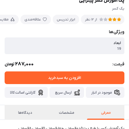
پک آموزش کسر پیتزایی
پک کسر
ابزار تدریس
علاقه‌مندی
مقایس
از 12 نظر
ویژگی‌ها
ابعاد
19
287,000
قیمت:
تومان
افزودن به سبدخرید
موجود در انبار
ارسال سریع
گارانتی اصالت کالا
معرفی
مشخصات
دیدگاه‌ها
پک آموزش کسر با طرح پیتزا/دوقسمتی ،چهارقسمتی،۶قسمتی،۸قسمتی