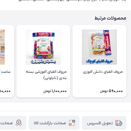
محصولات مرتبط
حروف الفبای دانش آموزی
حروف الفبای آموزشی بسته
ساعت آ
بندی (نایلونی)
50,000
1,100,000
590,000
تومان
تومان
ضمانت بازگشت کالا
ضمانت ا
تحویل اکسپرس