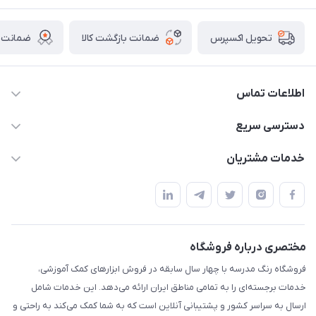
ضمانت بازگشت کالا
ضمانت ا
تحویل اکسپرس
اطلاعات تماس
02136781755
دسترسی سریع
rangemadrese@gmail.com
پلنر و دفتر
خدمات مشتریان
پیشوا میدان چمران فروشگاه رنگ مدرسه
ابزار تدریس
قوانین و مقررات
استایل معلم و دانش آموز
حریم خصوصی
بازی و نمایش
راهنما
مختصری درباره فروشگاه
تزئین کلاس
فروشگاه رنگ مدرسه با چهار سال سابقه در فروش ابزارهای کمک آموزشی،
طرح های تشویقی
خدمات برجسته‌ای را به تمامی مناطق ایران ارائه می‌دهد. این خدمات شامل
گیفت ها و جوایز
ارسال به سراسر کشور و پشتیبانی آنلاین است که به شما کمک می‌کند به راحتی و