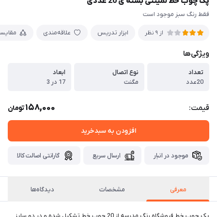
پک چوب خط لمینتی بسته ی 20 عددی
فقط رنگ سبز موجود است
ابزار تدریس
علاقه‌مندی
مقایس
از 9 نظر
ویژگی‌ها
تعداد
نوع اتصال
ابعاد
20عدد
مگنت
17 در 3
158,000
قیمت:
تومان
افزودن به سبدخرید
موجود در انبار
ارسال سریع
گارانتی اصالت کالا
معرفی
مشخصات
دیدگاه‌ها
پک چوب خط فروشگاه رنگ مدرسه از 20 چوب خط تشکیل شده و در دو سایز