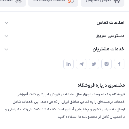
ضمانت بازگشت کالا
ضمانت ا
تحویل اکسپرس
اطلاعات تماس
02136781755
دسترسی سریع
rangemadrese@gmail.com
پلنر و دفتر
خدمات مشتریان
پیشوا میدان چمران فروشگاه رنگ مدرسه
ابزار تدریس
قوانین و مقررات
استایل معلم و دانش آموز
حریم خصوصی
بازی و نمایش
راهنما
مختصری درباره فروشگاه
تزئین کلاس
فروشگاه رنگ مدرسه با چهار سال سابقه در فروش ابزارهای کمک آموزشی،
طرح های تشویقی
خدمات برجسته‌ای را به تمامی مناطق ایران ارائه می‌دهد. این خدمات شامل
گیفت ها و جوایز
ارسال به سراسر کشور و پشتیبانی آنلاین است که به شما کمک می‌کند به راحتی و
با اطمینان کامل از محصولات ما استفاده کنید.
سایر محصولات