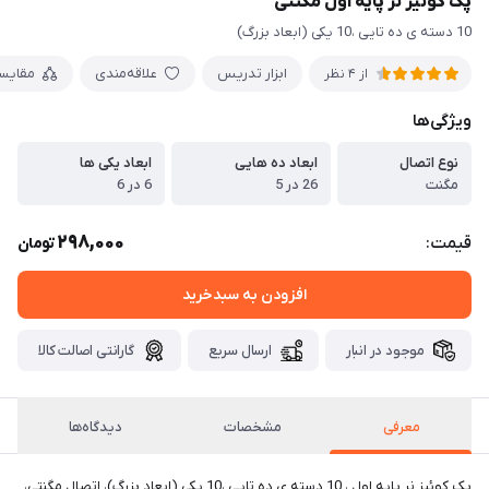
پک کوئیز نر پایه اول مگنتی
10 دسته ی ده تایی ،10 یکی (ابعاد بزرگ)
ابزار تدریس
علاقه‌مندی
مقایس
از 4 نظر
ویژگی‌ها
نوع اتصال
ابعاد ده هایی
ابعاد یکی ها
مگنت
26 در 5
6 در 6
298,000
قیمت:
تومان
افزودن به سبدخرید
موجود در انبار
ارسال سریع
گارانتی اصالت کالا
معرفی
مشخصات
دیدگاه‌ها
پک کوئیز نر پایه اول ، 10 دسته ی ده تایی ،10 یکی (ابعاد بزرگ)، اتصال مگنتی،