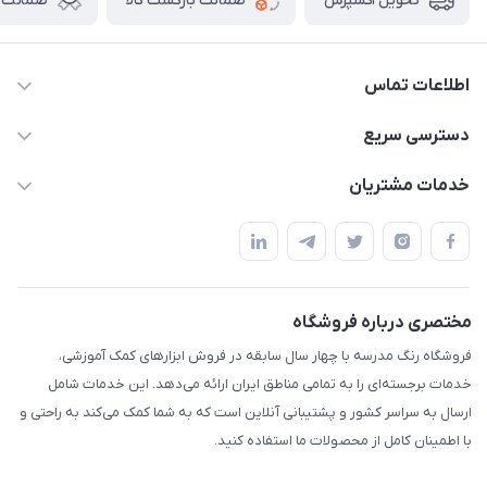
ضمانت بازگشت کالا
ضمانت ا
تحویل اکسپرس
اطلاعات تماس
02136781755
دسترسی سریع
rangemadrese@gmail.com
پلنر و دفتر
خدمات مشتریان
پیشوا میدان چمران فروشگاه رنگ مدرسه
ابزار تدریس
قوانین و مقررات
استایل معلم و دانش آموز
حریم خصوصی
بازی و نمایش
راهنما
مختصری درباره فروشگاه
تزئین کلاس
فروشگاه رنگ مدرسه با چهار سال سابقه در فروش ابزارهای کمک آموزشی،
طرح های تشویقی
خدمات برجسته‌ای را به تمامی مناطق ایران ارائه می‌دهد. این خدمات شامل
گیفت ها و جوایز
ارسال به سراسر کشور و پشتیبانی آنلاین است که به شما کمک می‌کند به راحتی و
با اطمینان کامل از محصولات ما استفاده کنید.
سایر محصولات