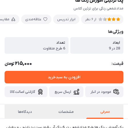
پک تزئینی آموزش رنگ ها
مدادشمعی رنگی برای تزئین کلاس
ابزار تدریس
علاقه‌مندی
مقایس
از 6 نظر
ویژگی‌ها
ابعاد
تعداد
28 در 9
6 طرح متفاوت
215,000
قیمت:
تومان
افزودن به سبدخرید
موجود در انبار
ارسال سریع
گارانتی اصالت کالا
معرفی
مشخصات
دیدگاه‌ها
پک آموزشی رنگ ها طرح مدادشمعی در 6 رنگ آبی،قرمز،سبز،زرد،نارنجی و بنفش