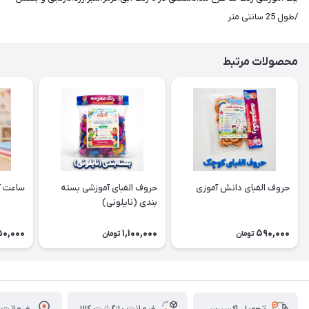
/طول 25 سانتی متر
محصولات مرتبط
حروف الفبای دانش آموزی
حروف الفبای آموزشی بسته
ساعت آ
بندی (نایلونی)
50,000
1,100,000
590,000
تومان
تومان