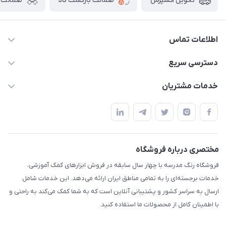
ضمانت بازگشت کالا
ضمانت ا
تحویل اکسپرس
اطلاعات تماس
02136781755
دسترسی سریع
rangemadrese@gmail.com
پلنر و دفتر
خدمات مشتریان
پیشوا میدان چمران فروشگاه رنگ مدرسه
ابزار تدریس
قوانین و مقررات
استایل معلم و دانش آموز
حریم خصوصی
بازی و نمایش
راهنما
مختصری درباره فروشگاه
تزئین کلاس
فروشگاه رنگ مدرسه با چهار سال سابقه در فروش ابزارهای کمک آموزشی،
طرح های تشویقی
خدمات برجسته‌ای را به تمامی مناطق ایران ارائه می‌دهد. این خدمات شامل
گیفت ها و جوایز
ارسال به سراسر کشور و پشتیبانی آنلاین است که به شما کمک می‌کند به راحتی و
با اطمینان کامل از محصولات ما استفاده کنید.
سایر محصولات